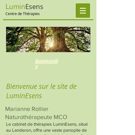
L
umin
E
sens
Centre de Thérapies
Nouveauté
s
Bienvenue sur le site de
LuminEsens
Marianne Rollier
Naturothérapeute MCO
Le cabinet de thérapies LuminEsens, situé
au Landeron, offre une vaste panoplie de