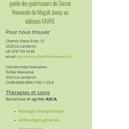
guide des guérisseurs de Suisse
Romande de Magali Jenny au
éditions FAVRE
Pour nous trouver
Chemin Vieux-Puits 12
25
25 L
e Landeron
tél:
078 774 14 68
email:
​marianne.rollier@luminesens.ch
Coordonnées bancaires :
Rollier Marianne
2525 Le Landeron
CH08
0900 0000 1705 1125 8
Thérapies et soins
Reconnue et agréée
ASCA
M
assage thérapeutique
Réflexologie générale
Acupressure