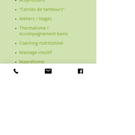
"Cercles de tambours"
Ateliers / Stages
Thermalisme /
Accompagnement bains
Coaching nutritionnel
Massage intuitif
Magnétisme
Plus d'informations...